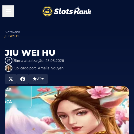
SlotsRank
Jiu Wei Hu
JIU WEI HU
Última atualização:
23.03.2026
Publicado por:
Amelia Nguyen
GUE NO
ASSINO
AI
JOGAR
DE
GRAÇA