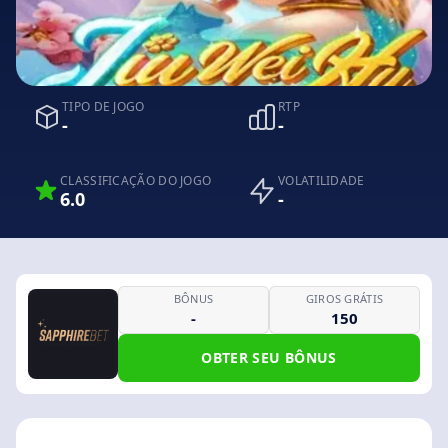
TIPO DE JOGO
RTP
-
-
CLASSIFICAÇÃO DO JOGO
VOLATILIDADE
6.0
-
BÔNUS
GIROS GRÁTIS
-
150
OBTER SEU BÔNUS