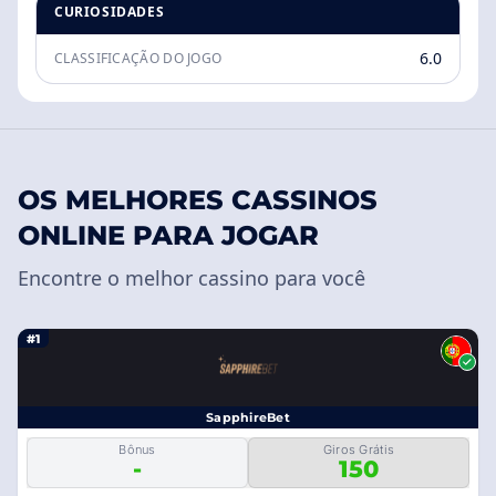
CURIOSIDADES
6.0
CLASSIFICAÇÃO DO JOGO
OS MELHORES CASSINOS
ONLINE PARA JOGAR
Encontre o melhor cassino para você
#1
SapphireBet
Bônus
Giros Grátis
-
150