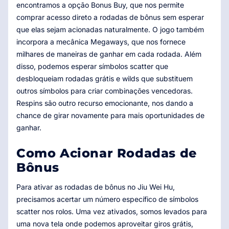
encontramos a opção Bonus Buy, que nos permite
comprar acesso direto a rodadas de bônus sem esperar
que elas sejam acionadas naturalmente. O jogo também
incorpora a mecânica Megaways, que nos fornece
milhares de maneiras de ganhar em cada rodada. Além
disso, podemos esperar símbolos scatter que
desbloqueiam rodadas grátis e wilds que substituem
outros símbolos para criar combinações vencedoras.
Respins são outro recurso emocionante, nos dando a
chance de girar novamente para mais oportunidades de
ganhar.
Como Acionar Rodadas de
Bônus
Para ativar as rodadas de bônus no Jiu Wei Hu,
precisamos acertar um número específico de símbolos
scatter nos rolos. Uma vez ativados, somos levados para
uma nova tela onde podemos aproveitar giros grátis,