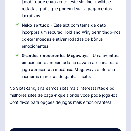
jogabilidade envolvente, este slot inclui wilds e
rodadas grátis que podem levar a pagamentos
lucrativos.
Neko sortudo
- Este slot com tema de gato
incorpora um recurso Hold and Win, permitindo-nos
coletar moedas e ativar rodadas de bônus
emocionantes.
Grandes rinocerontes Megaways
- Uma aventura
emocionante ambientada na savana africana, este
jogo apresenta a mecânica Megaways e oferece
inúmeras maneiras de ganhar muito.
No SlotsRank, analisamos slots mais interessantes e os
melhores sites de caça-níqueis onde você pode jogá-los.
Confira-os para opções de jogos mais emocionantes!