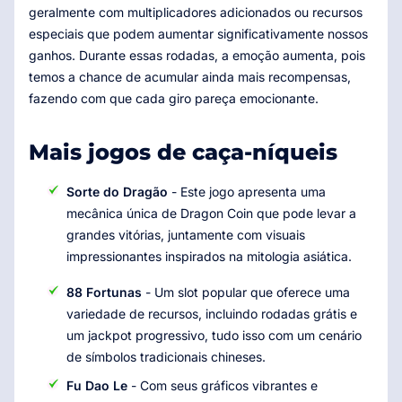
geralmente com multiplicadores adicionados ou recursos
especiais que podem aumentar significativamente nossos
ganhos. Durante essas rodadas, a emoção aumenta, pois
temos a chance de acumular ainda mais recompensas,
fazendo com que cada giro pareça emocionante.
Mais jogos de caça-níqueis
Sorte do Dragão
- Este jogo apresenta uma
mecânica única de Dragon Coin que pode levar a
grandes vitórias, juntamente com visuais
impressionantes inspirados na mitologia asiática.
88 Fortunas
- Um slot popular que oferece uma
variedade de recursos, incluindo rodadas grátis e
um jackpot progressivo, tudo isso com um cenário
de símbolos tradicionais chineses.
Fu Dao Le
- Com seus gráficos vibrantes e