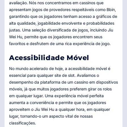
avaliação. Nós nos concentramos em cassinos que
apresentam jogos de provedores respeitáveis como Bbin,
garantindo que os jogadores tenham acesso a gráficos de
alta qualidade, jogabilidade envolvente e probabilidades
justas. Uma seleção diversificada de jogos, incluindo Jiu
Wei Hu, permite que os jogadores encontrem seus
favoritos e desfrutem de uma rica experiência de jogo.
Acessibilidade Móvel
No mundo acelerado de hoje, a acessibilidade móvel é
essencial para qualquer site de slot. Avaliamos o
desempenho da plataforma de um cassino em dispositivos
móveis, já que muitos jogadores preferem girar os rolos
em qualquer lugar. Uma experiência móvel perfeita
aumenta a conveniência e permite que os jogadores
aproveitem o Jiu Wei Hu a qualquer hora, em qualquer
lugar, tornando-o um aspecto vital de nossas
classificações.