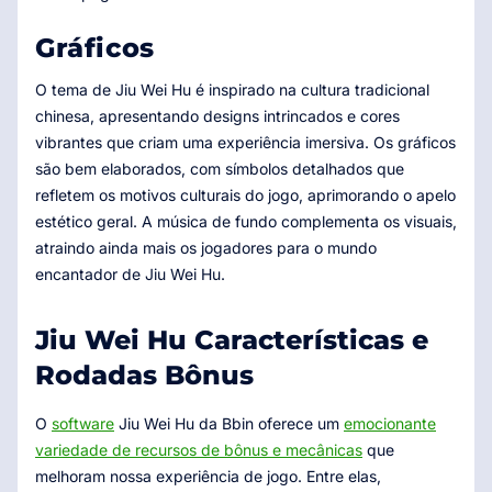
Gráficos
O tema de Jiu Wei Hu é inspirado na cultura tradicional
chinesa, apresentando designs intrincados e cores
vibrantes que criam uma experiência imersiva. Os gráficos
são bem elaborados, com símbolos detalhados que
refletem os motivos culturais do jogo, aprimorando o apelo
estético geral. A música de fundo complementa os visuais,
atraindo ainda mais os jogadores para o mundo
encantador de Jiu Wei Hu.
Jiu Wei Hu Características e
Rodadas Bônus
O
software
Jiu Wei Hu da Bbin oferece um
emocionante
variedade de recursos de bônus e mecânicas
que
melhoram nossa experiência de jogo. Entre elas,