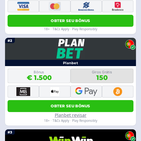
OBTER SEU BÔNUS
18+ · T&Cs Apply · Play Responsibly
#2
Planbet
Bônus
Giros Grátis
€ 1.500
150
OBTER SEU BÔNUS
Planbet revisar
18+ · T&Cs Apply · Play Responsibly
#3